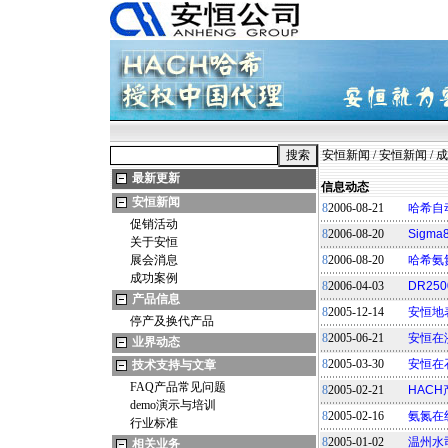
安恒新闻
/
安恒新闻
/
成
最新更新
信息动态
安恒新闻
8
2006-08-21
哈希自
促销活动
8
2006-08-20
Sig
关于安恒
展会消息
8
2006-08-20
哈希氨
成功案例
8
2006-04-03
DR2
产品信息
8
2005-12-14
安恒地
停产及换代产品
8
2005-06-21
安恒在
业界动态
8
2005-03-30
安恒在
技术支持与文章
FAQ产品常见问题
8
2005-02-21
HAC
demo演示与培训
8
2005-02-16
氨氮在
行业标准
8
2005-01-02
温州水
相关业务